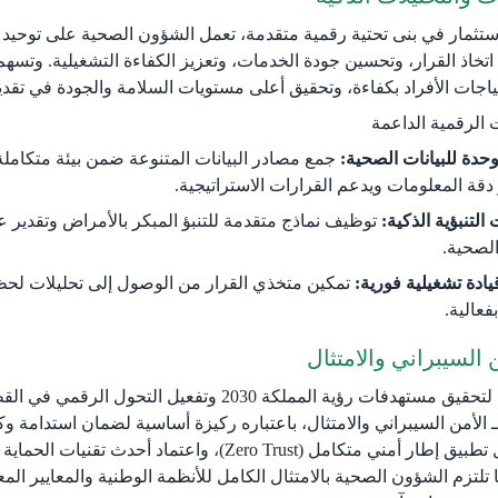
ستثمار في بنى تحتية رقمية متقدمة، تعمل الشؤون الصحية على توحيد م
 اتخاذ القرار، وتحسين جودة الخدمات، وتعزيز الكفاءة التشغيلية. وتسه
ياجات الأفراد بكفاءة، وتحقيق أعلى مستويات السلامة والجودة في تقديم
ت الرقمية الداعمة
حدة للبيانات الصحية:
جمع مصادر البيانات المتنوعة ضمن بيئة متكاملة 
 دقة المعلومات ويدعم القرارات الاستراتيجية.
 التنبؤية الذكية:
توظيف نماذج متقدمة للتنبؤ المبكر بالأمراض وتقدير 
الصحية.
ادة تشغيلية فورية:
تمكين متخذي القرار من الوصول إلى تحليلات لحظي
فعالية.
من السيبراني والامتثال
ضمن جهودها لتحقيق مستهدفات رؤية المملكة 030
ًا بـ الأمن السيبراني والامتثال، باعتباره ركيزة أساسية لضمان استدامة
آمنة من خلال تطبيق إطار أمني متكامل (ero Trust
 تلتزم الشؤون الصحية بالامتثال الكامل للأنظمة الوطنية والمعايير ا