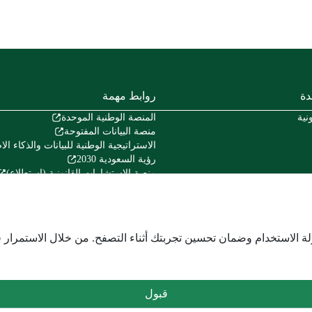
دة
روابط مهمة
نية
المنصة الوطنية الموحدة
منصة البيانات المفتوحة
الاستراتيجية الوطنية للبيانات والذكاء ا
رؤية السعودية 2030
منصة الاستشارات القانونية (استطلاع)
منصة المشاركة المجتمعية (تفاعل)
منصة الخدمات المالية (اعتماد)
هيئة الخبراء بمجلس الوزراء
المركز الوطني للوثائق والمحفوظات
لة الاستخدام وضمان تحسين تجربتك أثناء التصفح. من خلال الاستمرار 
قبول