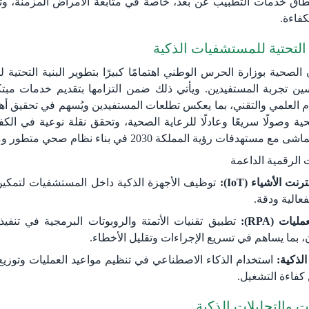
طاق خدمات التطبيب عن بعد، خاصةً في متابعة الأمراض المزمنة، وتق
كفاءة.
نية التحتية للمستشفيات الذكية
الصحية بوزارة الحرس الوطني اهتمامًا كبيرًا بتطوير البنية التحتية 
ن تجربة المستفيدين. ويأتي ذلك ضمن التزامها بتقديم خدمات مبتكر
ّم العلمي والتقني، بما يعكس تطلعات المستفيدين ويُسهم في تحقيق أه
ة وصولًا سريعًا وعادلًا للرعاية الصحية، وتحقق نقلة نوعية في الكفا
مستهدفات رؤية المملكة 2030 في بناء نظام صحي متطور ومستدام.
ت الرقمية الداعمة
نت الأشياء (IoT):
توظيف الأجهزة الذكية داخل المستشفيات لتمكين ا
فعالية ودقة.
ليات (RPA):
تطبيق تقنيات الأتمتة والروبوتات البرمجية في تنفي
 بما يساهم في تسريع الإجراءات وتقليل الأخطاء.
الذكية:
استخدام الذكاء الاصطناعي في تنظيم مواعيد العمليات وتوزيع 
كفاءة التشغيل.
انات والتحليلات الذكية