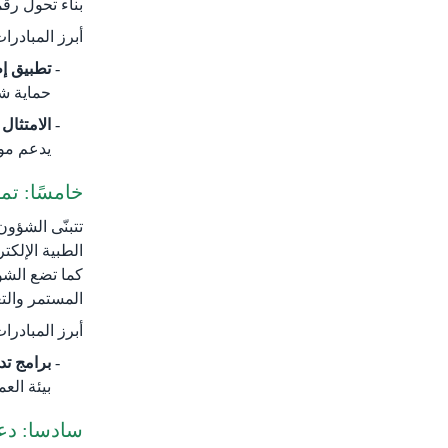
بناء تحول رق
أبرز المبادرا
تطبيق إ
حماية شا
الامتثال
يدعم موث
خامسًا: تم
تتبنّى الشؤو
الطبية الإلكت
كما تضع الشؤ
المستمر والت
أبرز المبادرا
برامج ت
بيئة الع
سادسا: دعم