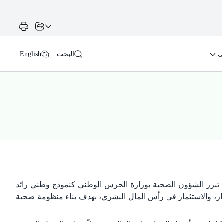
ي
البحث
English
 ظل التحولات النوعية التي تشهدها المملكة العربية السعودية بقيادة رؤية 2030، تبرز الشؤون الصحية بوزارة الحرس الوطني كنموذج وطني رائد
كار، والاستثمار في رأس المال البشري، بهدف بناء منظومة صحية