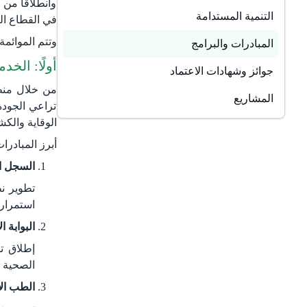
وانطلاقًا من
التنمية المستدامة
في القطاع ال
وتتم الموائمة
المبادرات والبرامج
أولًا: الخ
جوائز وشهادات الاعتماد
من خلال منظ
المشاريع
الوقاية والك
أبرز المبادرا
السجل ا
تطوير ن
استمراري
البوابة ا
إطلاق ت
الصحية 
الطب الا