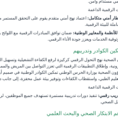
مي مستدام وآمن.
ت الرقمية الداعمة
طار أمني متكامل:
اعتماد نهج أمني متقدم يقوم على التحقق المستمر من 
ملة للبيئة الرقمية.
 للأنظمة والمعايير الوطنية:
ضمان توافق المبادرات الرقمية مع اللوائح 
وقية الخدمات ويعزز جودة الأداء الرقمي.
كين الكوادر وتدريبهم
ن الصحية نهج التحول الرقمي كركيزة لرفع الكفاءة التشغيلية وتسهيل 
رونية، وإطلاق التطبيقات الرقمية التي تعزز التواصل بين المريض والمم
ون الصحية بوزارة الحرس الوطني تمكين الكوادر الوطنية في صميم أول
عليم الطبي، واستقطاب الكفاءات وتوفير بيئة عمل محفزة، إلى جانب دع
ت الرقم​ية الداعمة
دريب رقمي:
تنفيذ دورات تدريبية مستمرة تستهدف جميع الموظفين، لرف
مل الصحي.
 الابتكار الصحي والبحث العلمي