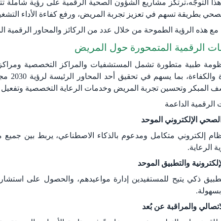
 هذا التوجّه،ترتكز مشاريع الشؤون الصحية الرقمية على رؤية شاملة ت
صحي بطريقة تسهم في تعزيز تجربة المريض، ورفع كفاءة الأداء التشغ
 مع هذه الرؤية الطمو​حة من خلال عدد من الركائز والمحاور الرقمية ال
دمات الرقمية المتمحورة حول المريض
ومة طبية متطورة تشمل المستشفيات والمراكز التخصصية ومراكز ال
تراعي ا
شف المبكر وتحسين تجربة المريض وخدمات الرعاية التخصصية وتفعيل ال
ت الرقمية الداعمة
لصحي الإلكتروني الموحد
ظام إلكتروني متكامل ومدعوم بالذكاء الاصطناعي، يربط بين جميع 
ة الرعاية.
لإلكترونية والتطبيق الموحد
طبيق ذكي يتيح للمستفيدين إدارة مواعيدهم، والحصول على استشارا
بسهولة.
تصالي والمراقبة عن بُعد