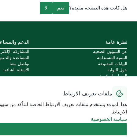
هل كانت هذه الصفحة مفيدة؟
نعم
لا
نظرة عامة
الدعم والمساع
عن الشؤون الصحية
المشاركة الإلكترو
التنمية المستدامة
المساعدة والدعم
البيانات المفتوحة
تواصل معنا
حول البوابة
الأسئلة الشائعة
القنوات الرقمية
السياسات
اتفاقية مستوى الخدمة للخدمات الإلكترونية
ملفات تعريف الارتباط
سياسة الاستخدام الآمن
سهولة الوصول
هذا الموقع يستخدم ملفات تعريف الارتباط الخاصة للتأكد من سهو
ميثاق المستخدمين
الارتباط.
سياسة الخصوصية
سياسة الاستخدام وإخلاء المسؤولية
سياسة الخصوصية
خريطة الموقع
جميع الحقوق محفوظة للشؤون الصحية - وزارة الحرس الوطني ©
2026