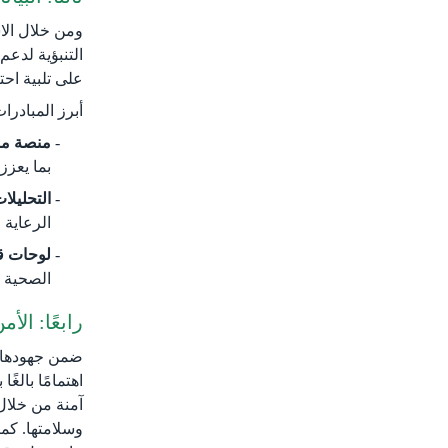
ومن خلال الا
التنبؤية لدعم
على تلبية احت
أبرز المبادرا
منصة مو
بما يعزز
التحليلات
الرعاية 
لوحات قي
الصحية ب
رابعًا: الأ
اهتمامًا بالغ
وسلامتها. كما