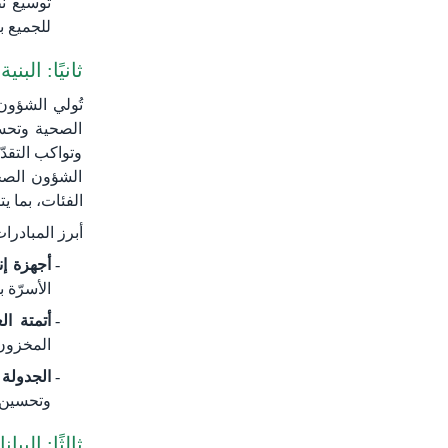
توسيع ن
للجميع ب
ثانيًا: الب
تُولي الشؤون 
الصحية وتحسي
وتواكب التقد
الشؤون الصحي
الفئات، بما يتماشى مع 
أبرز المبادرا
أجهزة إنتر
الأسرّة ب
أتمتة العم
المخزون،
الجدولة 
وتحسين 
ثالثًا: البي