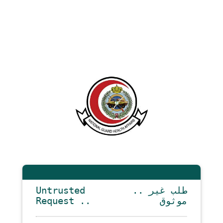
Untrusted
.. طلب غير
Request ..
موثوق