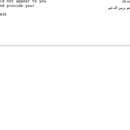
ld not appear to you
حه لك
nd provide your
م برمز الدعم
435