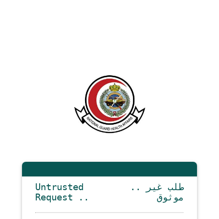
Untrusted
.. طلب غير
Request ..
موثوق