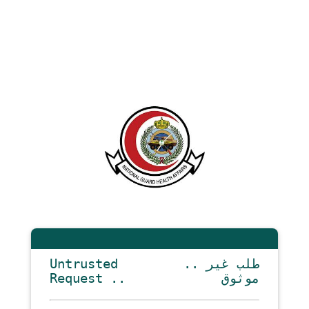
Untrusted
.. طلب غير
Request ..
موثوق