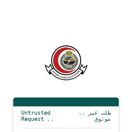
Untrusted
.. طلب غير
Request ..
موثوق