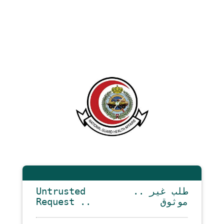
Untrusted
.. طلب غير
Request ..
موثوق