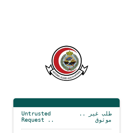
Untrusted
.. طلب غير
Request ..
موثوق