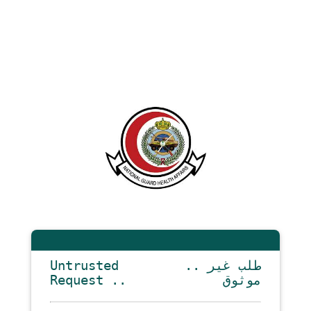
Untrusted
.. طلب غير
Request ..
موثوق