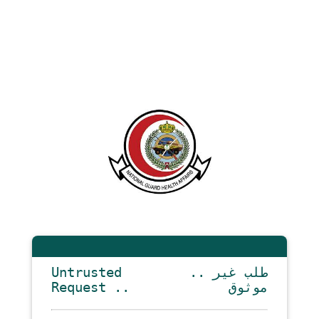
Untrusted
.. طلب غير
Request ..
موثوق