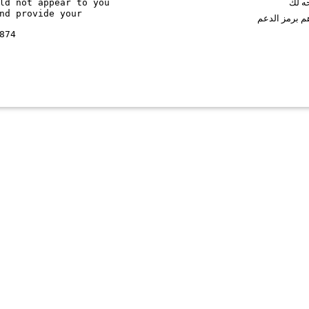
ld not appear to you
حه لك
nd provide your
م برمز الدعم
874