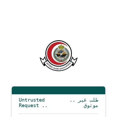
Untrusted
.. طلب غير
Request ..
موثوق