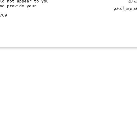
ld not appear to you
حه لك
nd provide your
م برمز الدعم
769